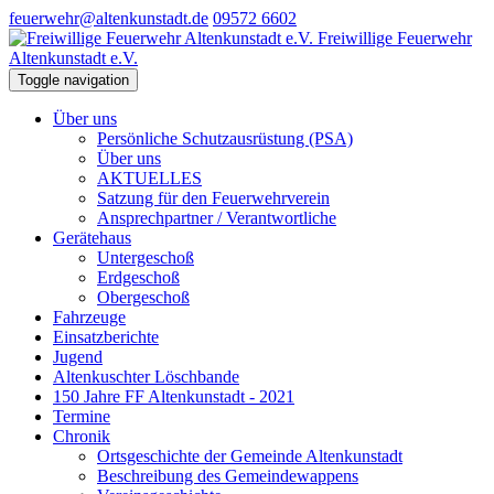
feuerwehr@altenkunstadt.de
09572 6602
Freiwillige Feuerwehr
Altenkunstadt e.V.
Toggle navigation
Über uns
Persönliche Schutzausrüstung (PSA)
Über uns
AKTUELLES
Satzung für den Feuerwehrverein
Ansprechpartner / Verantwortliche
Gerätehaus
Untergeschoß
Erdgeschoß
Obergeschoß
Fahrzeuge
Einsatzberichte
Jugend
Altenkuschter Löschbande
150 Jahre FF Altenkunstadt - 2021
Termine
Chronik
Ortsgeschichte der Gemeinde Altenkunstadt
Beschreibung des Gemeindewappens